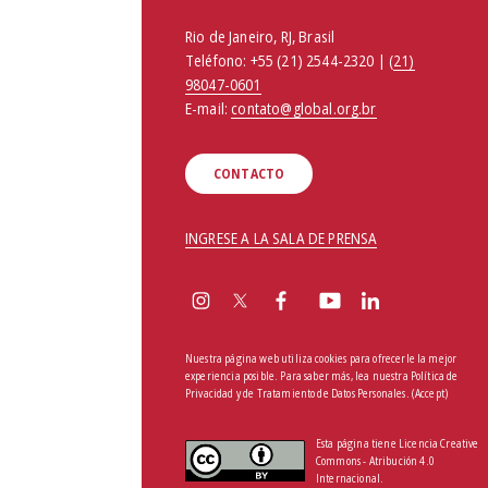
Rio de Janeiro, RJ, Brasil
Teléfono:
+55 (21) 2544-2320 | (
21)
98047-0601
E-mail:
contato@global.org.br
CONTACTO
INGRESE A LA SALA DE PRENSA
Nuestra página web utiliza cookies para ofrecerle la mejor
experiencia posible. Para saber más, lea nuestra
Política de
Privacidad y de Tratamiento de Datos Personales
.
(Accept)
Esta página tiene Licencia Creative
Commons - Atribución 4.0
Internacional.