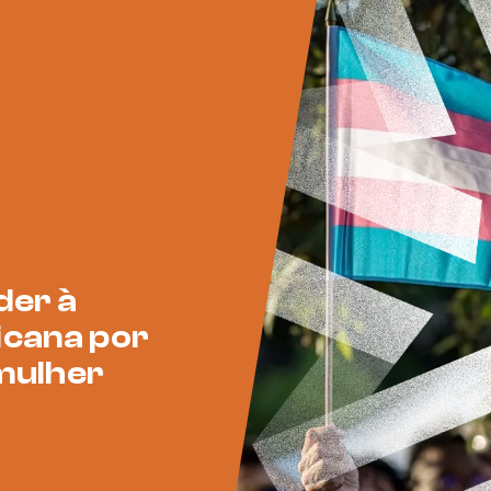
der à
icana por
 mulher