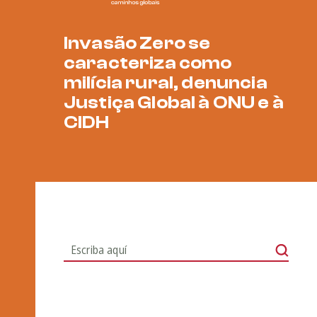
Invasão Zero se
caracteriza como
milícia rural, denuncia
Justiça Global à ONU e à
CIDH