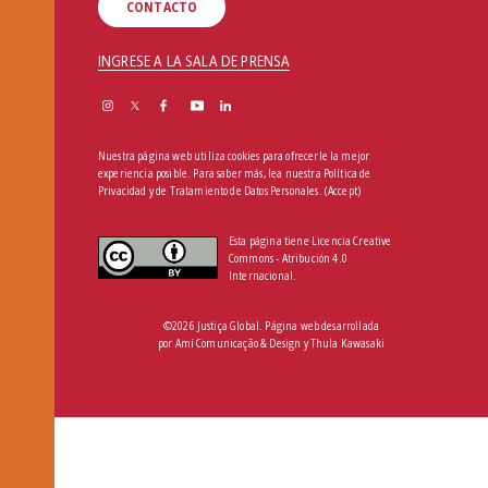
CONTACTO
INGRESE A LA SALA DE PRENSA
Nuestra página web utiliza cookies para ofrecerle la mejor
experiencia posible. Para saber más, lea nuestra
Política de
Privacidad y de Tratamiento de Datos Personales
.
(Accept)
Esta página tiene Licencia Creative
Commons - Atribución 4.0
Internacional.
©2026 Justiça Global. Página web desarrollada
por
Amí Comunicação & Design
y
Thula Kawasaki