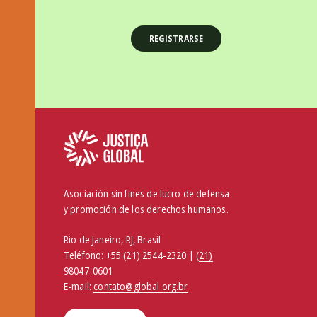
Asociación sin fines de lucro de defensa
y promoción de los derechos humanos.
Rio de Janeiro, RJ, Brasil
Teléfono:
+55 (21) 2544-2320 | (
21)
98047-0601
E-mail:
contato@global.org.br