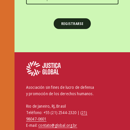
Asociación sin fines de lucro de defensa
y promoción de los derechos humanos.
Rio de Janeiro, RJ, Brasil
Teléfono:
+55 (21) 2544-2320 | (
21)
98047-0601
E-mail:
contato@global.org.br