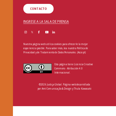
CONTACTO
INGRESE A LA SALA DE PRENSA
Nuestra página web utiliza cookies para ofrecerle la mejor
experiencia posible. Para saber más, lea nuestra
Política de
Privacidad y de Tratamiento de Datos Personales
.
(Accept)
Esta página tiene Licencia Creative
Commons - Atribución 4.0
Internacional.
©2026 Justiça Global. Página web desarrollada
por
Amí Comunicação & Design
y
Thula Kawasaki