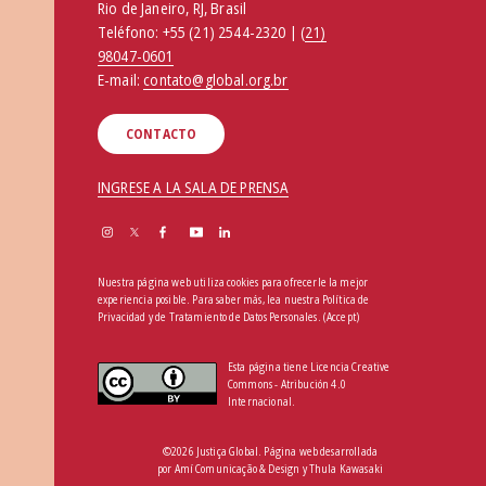
Rio de Janeiro, RJ, Brasil
Teléfono:
+55 (21) 2544-2320 | (
21)
98047-0601
E-mail:
contato@global.org.br
CONTACTO
INGRESE A LA SALA DE PRENSA
Nuestra página web utiliza cookies para ofrecerle la mejor
experiencia posible. Para saber más, lea nuestra
Política de
Privacidad y de Tratamiento de Datos Personales
.
(Accept)
Esta página tiene Licencia Creative
Commons - Atribución 4.0
Internacional.
©2026 Justiça Global. Página web desarrollada
por
Amí Comunicação & Design
y
Thula Kawasaki