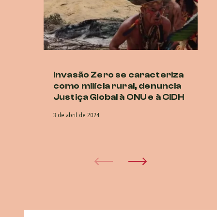
Invasão Zero se caracteriza
Br
como milícia rural, denuncia
In
Justiça Global à ONU e à CIDH
di
3 de abril de 2024
25 