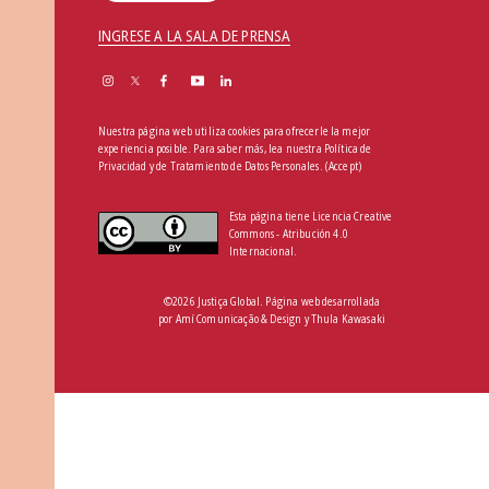
INGRESE A LA SALA DE PRENSA
Nuestra página web utiliza cookies para ofrecerle la mejor
experiencia posible. Para saber más, lea nuestra
Política de
Privacidad y de Tratamiento de Datos Personales
.
(Accept)
Esta página tiene Licencia Creative
Commons - Atribución 4.0
Internacional.
©2026 Justiça Global. Página web desarrollada
por
Amí Comunicação & Design
y
Thula Kawasaki