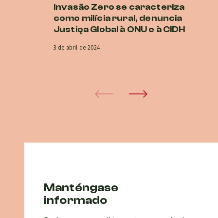
Invasão Zero se caracteriza
G
como milícia rural, denuncia
D
Justiça Global à ONU e à CIDH
D
en
3 de abril de 2024
29 
Manténgase
informado