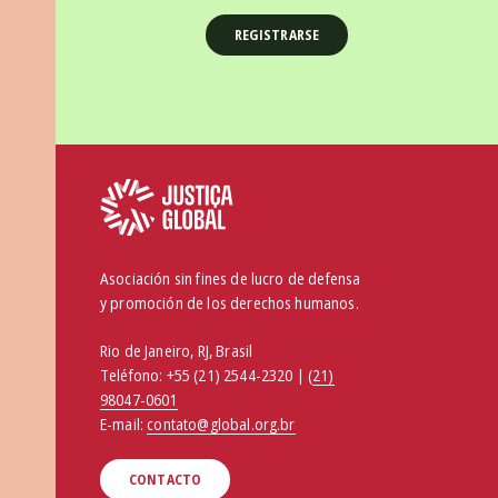
Asociación sin fines de lucro de defensa
y promoción de los derechos humanos.
Rio de Janeiro, RJ, Brasil
Teléfono:
+55 (21) 2544-2320 | (
21)
98047-0601
E-mail:
contato@global.org.br
CONTACTO