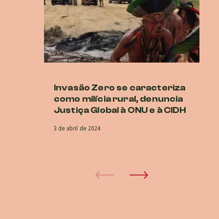
Invasão Zero se caracteriza
T
como milícia rural, denuncia
pr
Justiça Global à ONU e à CIDH
h
re
3 de abril de 2024
19 