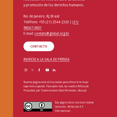
y promoción de los derechos humanos.
Rio de Janeiro, RJ, Brasil
Teléfono:
+55 (21) 2544-2320 | (
21)
98047-0601
E-mail:
contato@global.org.br
CONTACTO
INGRESE A LA SALA DE PRENSA
Nuestra página web utiliza cookies para ofrecerle la mejor
experiencia posible. Para saber más, lea nuestra
Política de
Privacidad y de Tratamiento de Datos Personales
.
(Accept)
Esta página tiene Licencia Creative
Commons - Atribución 4.0
Internacional.