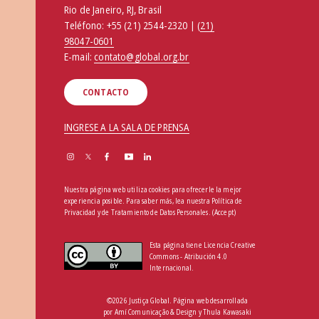
Rio de Janeiro, RJ, Brasil
Teléfono:
+55 (21) 2544-2320 | (
21)
98047-0601
E-mail:
contato@global.org.br
CONTACTO
INGRESE A LA SALA DE PRENSA
Nuestra página web utiliza cookies para ofrecerle la mejor
experiencia posible. Para saber más, lea nuestra
Política de
Privacidad y de Tratamiento de Datos Personales
.
(Accept)
Esta página tiene Licencia Creative
Commons - Atribución 4.0
Internacional.
©2026 Justiça Global. Página web desarrollada
por
Amí Comunicação & Design
y
Thula Kawasaki