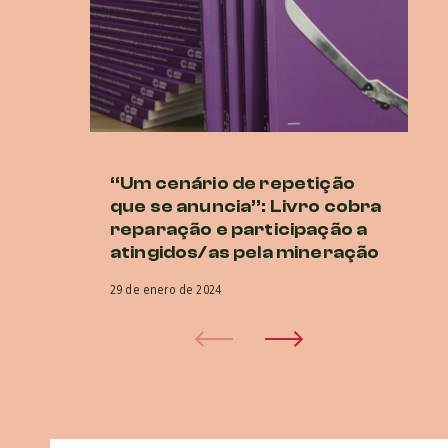
“Um cenário de repetição
Lu
que se anuncia”: Livro cobra
at
reparação e participação a
27 
atingidos/as pela mineração
29 de enero de 2024