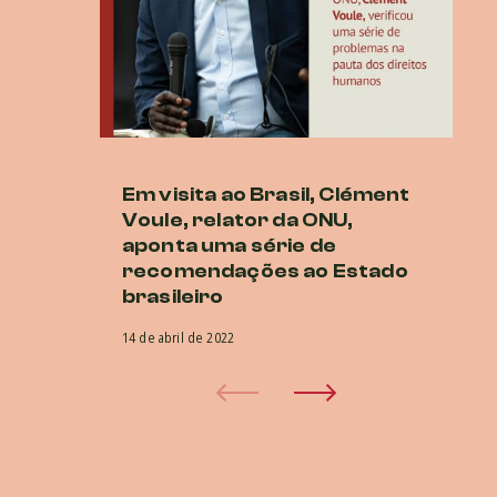
Em visita ao Brasil, Clément
O
Voule, relator da ONU,
n
aponta uma série de
do
recomendações ao Estado
1 d
brasileiro
14 de abril de 2022