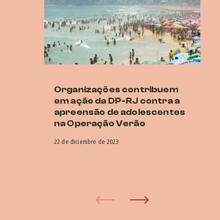
Organizações contribuem
A
em ação da DP-RJ contra a
q
apreensão de adolescentes
a 
na Operação Verão
a
22 de diciembre de 2023
23 