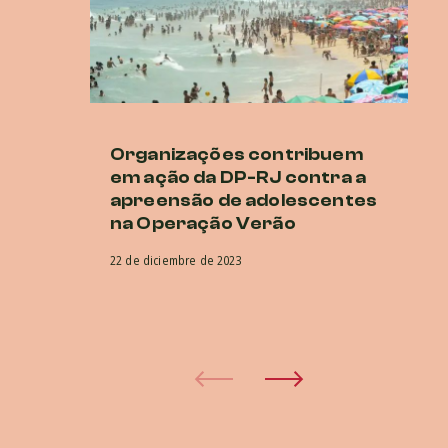
Organizações contribuem
A
em ação da DP-RJ contra a
q
apreensão de adolescentes
a 
na Operação Verão
a
22 de diciembre de 2023
23 