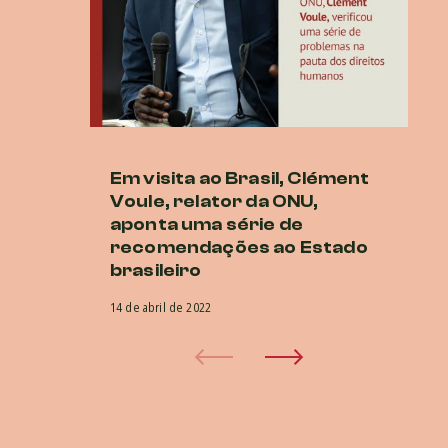
Em visita ao Brasil, Clément
O
Voule, relator da ONU,
n
aponta uma série de
do
recomendações ao Estado
1 d
brasileiro
14 de abril de 2022