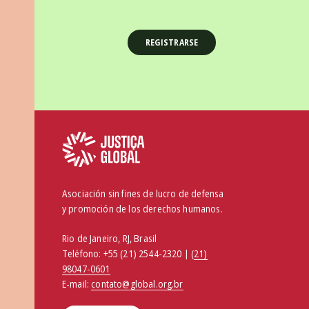
Asociación sin fines de lucro de defensa
y promoción de los derechos humanos.
Rio de Janeiro, RJ, Brasil
Teléfono:
+55 (21) 2544-2320 | (
21)
98047-0601
E-mail:
contato@global.org.br