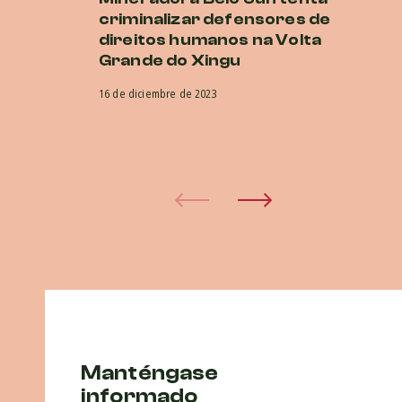
criminalizar defensores de
d
direitos humanos na Volta
no
Grande do Xingu
a
in
16 de diciembre de 2023
in
d
15 
Manténgase
informado