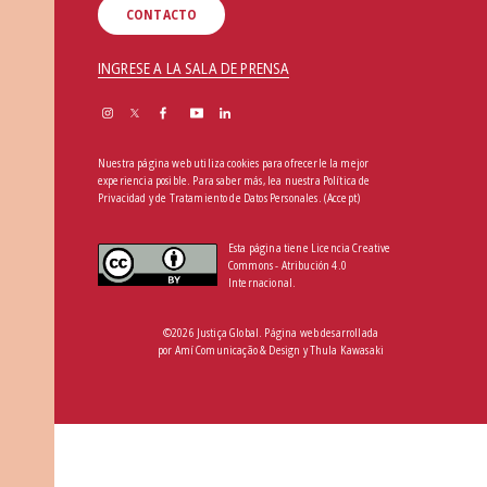
CONTACTO
INGRESE A LA SALA DE PRENSA
Nuestra página web utiliza cookies para ofrecerle la mejor
experiencia posible. Para saber más, lea nuestra
Política de
Privacidad y de Tratamiento de Datos Personales
.
(Accept)
Esta página tiene Licencia Creative
Commons - Atribución 4.0
Internacional.
©2026 Justiça Global. Página web desarrollada
por
Amí Comunicação & Design
y
Thula Kawasaki