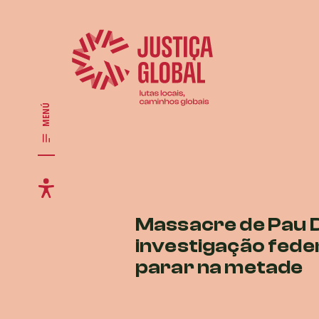
MENÚ
Massacre de Pau 
investigação fede
parar na metade