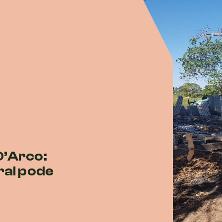
D’Arco:
ral pode