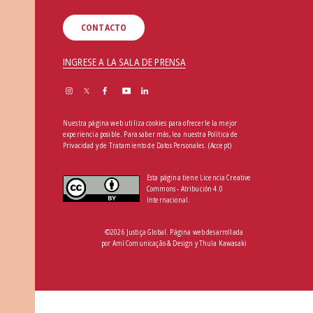
CONTACTO
INGRESE A LA SALA DE PRENSA
Nuestra página web utiliza cookies para ofrecerle la mejor
experiencia posible. Para saber más, lea nuestra
Política de
Privacidad y de Tratamiento de Datos Personales
.
(Accept)
Esta página tiene Licencia Creative
Commons - Atribución 4.0
Internacional.
©2026 Justiça Global. Página web desarrollada
por
Amí Comunicação & Design
y
Thula Kawasaki