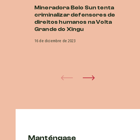
Mineradora Belo Sun tenta
E
criminalizar defensores de
d
direitos humanos na Volta
no
Grande do Xingu
a
in
16 de diciembre de 2023
in
d
15 
Manténgase