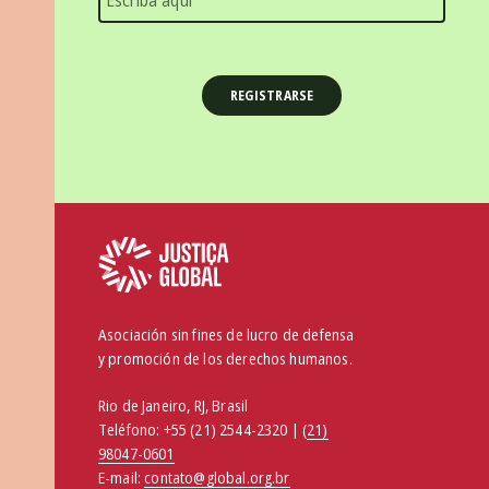
Asociación sin fines de lucro de defensa
y promoción de los derechos humanos.
Rio de Janeiro, RJ, Brasil
Teléfono:
+55 (21) 2544-2320 | (
21)
98047-0601
E-mail:
contato@global.org.br