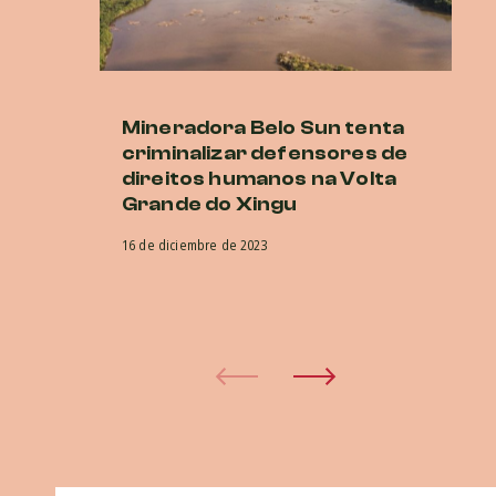
Mineradora Belo Sun tenta
E
criminalizar defensores de
d
direitos humanos na Volta
no
Grande do Xingu
a
in
16 de diciembre de 2023
in
d
15 