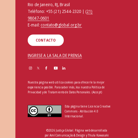
Rio de Janeiro, RJ, Brasil
Teléfono:
+55 (21) 2544-2320 | (
21)
98047-0601
E-mail:
contato@global.org.br
CONTACTO
INGRESE A LA SALA DE PRENSA
Nuestra página web utiliza cookies para ofrecerle la mejor
experiencia posible. Para saber más, lea nuestra
Política de
Privacidad y de Tratamiento de Datos Personales
.
(Accept)
Esta página tiene Licencia Creative
Commons - Atribución 4.0
Internacional.
©2026 Justiça Global. Página web desarrollada
por
Amí Comunicação & Design
y
Thula Kawasaki