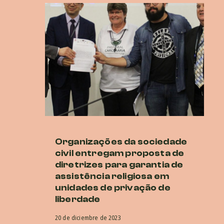
Organizações da sociedade
Di
civil entregam proposta de
ur
diretrizes para garantia de
cr
assistência religiosa em
r
unidades de privação de
20 
liberdade
20 de diciembre de 2023