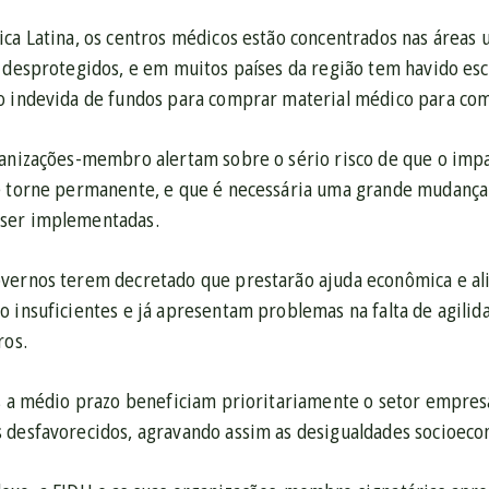
ica Latina, os centros médicos estão concentrados nas área
s desprotegidos, e em muitos países da região tem havido es
o indevida de fundos para comprar material médico para co
ganizações-membro alertam sobre o sério risco de que o im
e torne permanente, e que é necessária uma grande mudança 
ser implementadas.
vernos terem decretado que prestarão ajuda econômica e ali
 insuficientes e já apresentam problemas na falta de agilid
ros.
as a médio prazo beneficiam prioritariamente o setor empresa
 desfavorecidos, agravando assim as desigualdades socioeco