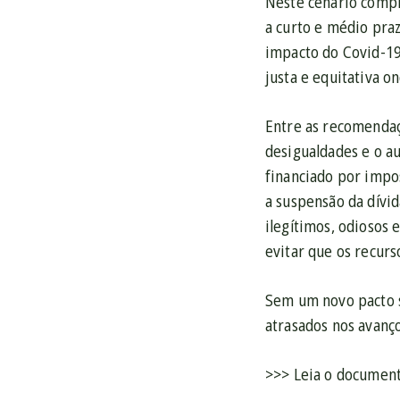
Neste cenário compl
a curto e médio pra
impacto do Covid-19
justa e equitativa o
Entre as recomendaç
desigualdades e o a
financiado por impo
a suspensão da dívi
ilegítimos, odiosos 
evitar que os recur
Sem um novo pacto s
atrasados nos avanço
>>> Leia o documen