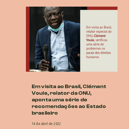
Em visita ao Brasil, Clément
O
Voule, relator da ONU,
n
aponta uma série de
do
recomendações ao Estado
1 d
brasileiro
14 de abril de 2022