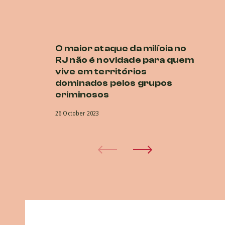
O maior ataque da milícia no
P
RJ não é novidade para quem
E
vive em territórios
O
dominados pelos grupos
co
criminosos
na
26 October 2023
5 O