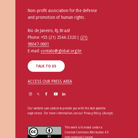
Non-profit association for the defense
and promotion of human rights.
Rio de Janeiro, RJ, Brazil
Phone:
+55 (21) 2544-2320 |
(21)
98047-0601
E-mail:
contato@global.org.br
TALK TO US
ACCESS OUR PRESS AREA
Our website uses cookies to provide you with the best possible
experience. For more information, see our
Privacy Policy
.
(Accept)
This work is licensed under a
Creative Commons Attribution 4.0
International License.