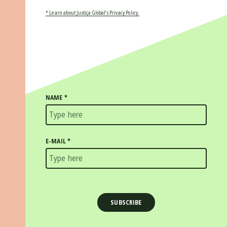
* Learn about Justiça Global’s Privacy Policy.
NAME
*
E-MAIL
*