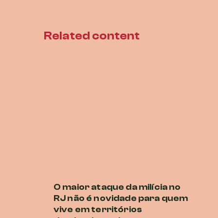
Related content
O maior ataque da milícia no
P
RJ não é novidade para quem
E
vive em territórios
O