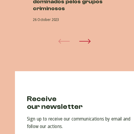
dominados pelos grupos
co
criminosos
na
26 October 2023
5 O
Receive
our newsletter
Sign up to receive our communications by email and
follow our actions.