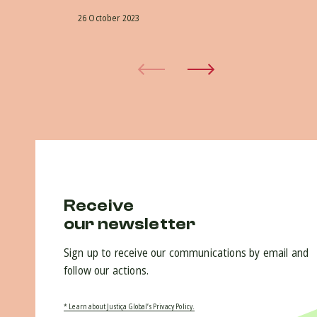
26 October 2023
5 O
Receive
our newsletter
Sign up to receive our communications by email and
follow our actions.
* Learn about Justiça Global’s Privacy Policy.