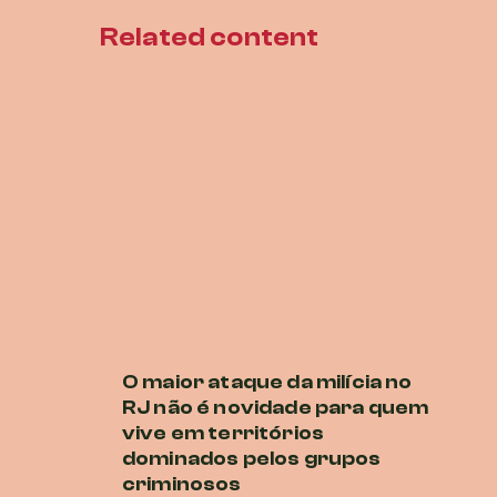
Related content
O maior ataque da milícia no
P
RJ não é novidade para quem
E
vive em territórios
O
dominados pelos grupos
co
criminosos
na