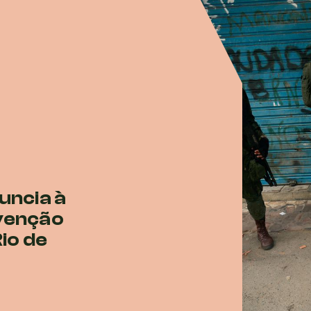
uncia à
rvenção
Rio de