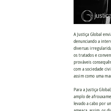
A Justiça Global en
denunciando a inter
diversas irregularid
os tratados e conven
prováveis consequên
com a sociedade civi
assim como uma mani
Para a Justiça Globa
amplo de afrouxament
levado a cabo por u
ameaça, assim, os di