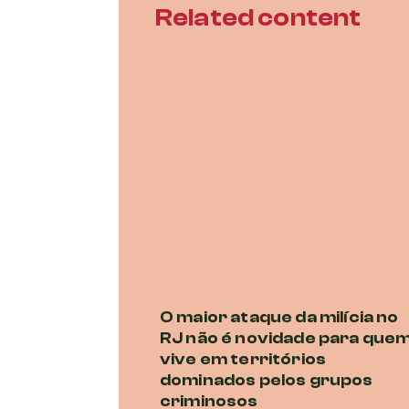
Related content
O maior ataque da milícia no
RJ não é novidade para que
vive em territórios
dominados pelos grupos
criminosos