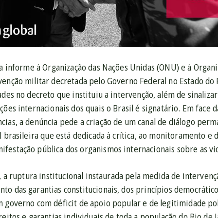
via informe à Organização das Nações Unidas (ONU) e à Organ
venção militar decretada pelo Governo Federal no Estado do
ades no decreto que instituiu a intervenção, além de sinaliz
ções internacionais dos quais o Brasil é signatário. Em face 
cias, a denúncia pede a criação de um canal de diálogo per
l brasileira que está dedicada à crítica, ao monitoramento e
festação pública dos organismos internacionais sobre as viol
l, a ruptura institucional instaurada pela medida de interve
o das garantias constitucionais, dos princípios democráticos 
m governo com déficit de apoio popular e de legitimidade pol
reitos e garantias individuais de toda a população do Rio de