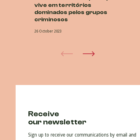
vive em territórios
O
dominados pelos grupos
co
criminosos
na
26 October 2023
5 O
Receive
our newsletter
Sign up to receive our communications by email and