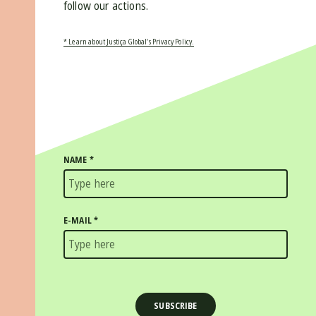
follow our actions.
* Learn about Justiça Global’s Privacy Policy.
NAME
*
E-MAIL
*