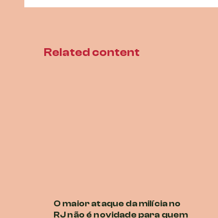
Related content
O maior ataque da milícia no
P
RJ não é novidade para quem
E