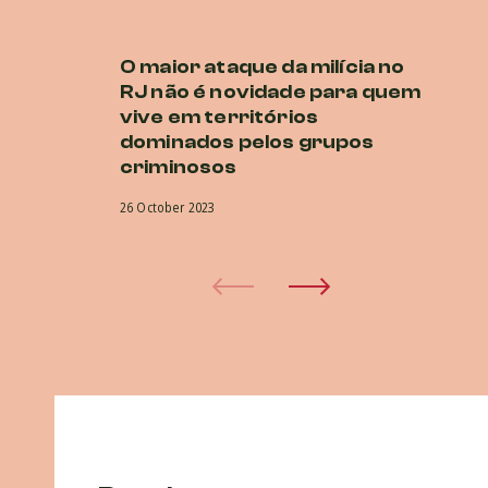
O maior ataque da milícia no
P
RJ não é novidade para quem
E
vive em territórios
O
dominados pelos grupos
co
criminosos
na
26 October 2023
5 O