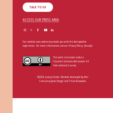
TALK TO US
ACCESS OUR PRESS AREA
Our website uses cookies to provide you with the best possible
experience. For more information, see our
Privacy Policy
.
(Accept)
This work is licensed under a
Creative Commons Attribution 4.0
International License.
©2026 Justiça Global. Website developed by
Amí
Comunicação & Design
and
Thula Kawasaki