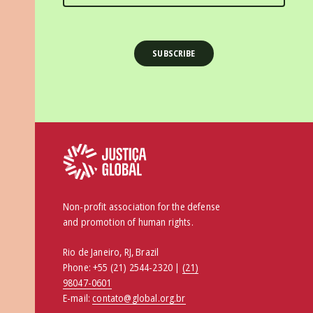
Non-profit association for the defense
and promotion of human rights.
Rio de Janeiro, RJ, Brazil
Phone:
+55 (21) 2544-2320 |
(21)
98047-0601
E-mail:
contato@global.org.br