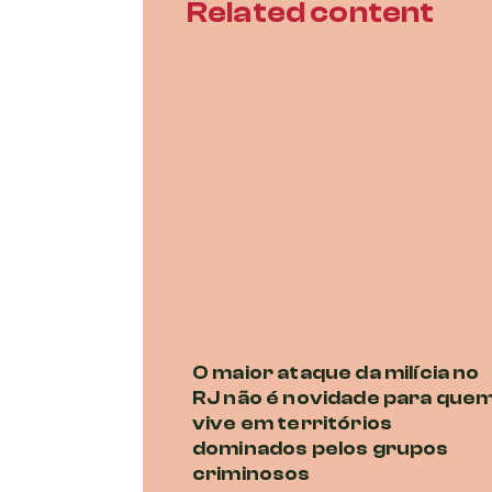
Related content
O maior ataque da milícia no
RJ não é novidade para que
vive em territórios
dominados pelos grupos
criminosos