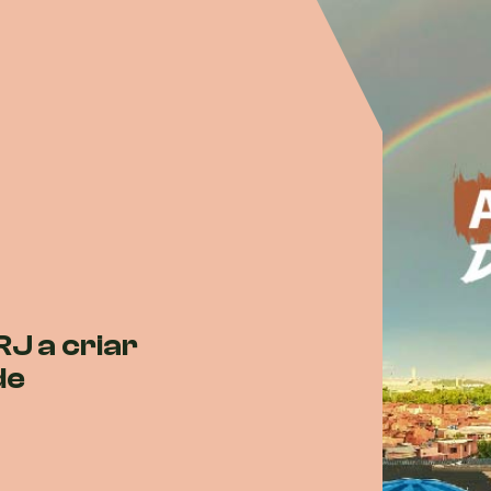
J a criar
de