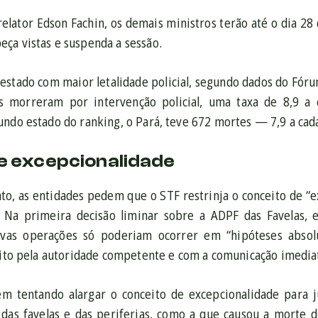
relator Edson Fachin, os demais ministros terão até o dia 28
ça vistas e suspenda a sessão.
 estado com maior letalidade policial, segundo dados do Fór
s morreram por intervenção policial, uma taxa de 8,9 a
undo estado do ranking, o Pará, teve 672 mortes — 7,9 a cada
e excepcionalidade
, as entidades pedem que o STF restrinja o conceito de “ex
s. Na primeira decisão liminar sobre a ADPF das Favelas,
vas operações só poderiam ocorrer em “hipóteses absol
crito pela autoridade competente e com a comunicação imediat
m tentando alargar o conceito de excepcionalidade para ju
das favelas e das periferias, como a que causou a morte d