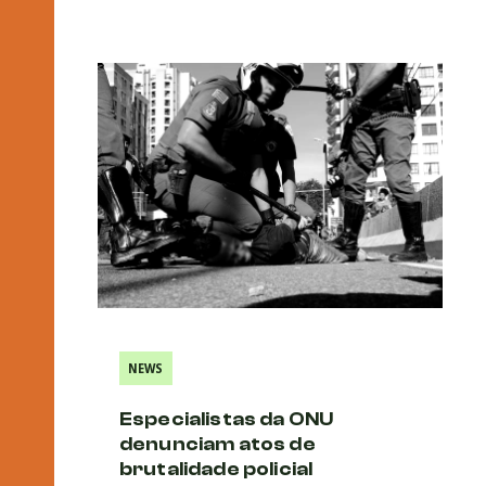
NEWS
Especialistas da ONU
denunciam atos de
brutalidade policial