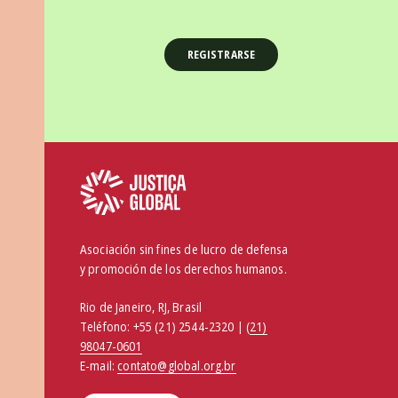
Asociación sin fines de lucro de defensa
y promoción de los derechos humanos.
Rio de Janeiro, RJ, Brasil
Teléfono:
+55 (21) 2544-2320 | (
21)
98047-0601
E-mail:
contato@global.org.br