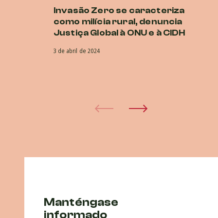
Invasão Zero se caracteriza
Co
como milícia rural, denuncia
vi
Justiça Global à ONU e à CIDH
e
3 de abril de 2024
22 
Manténgase
informado