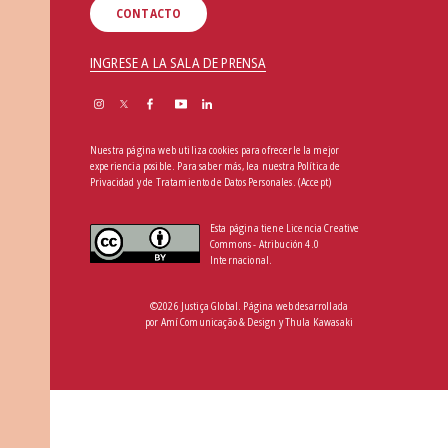
CONTACTO
INGRESE A LA SALA DE PRENSA
Nuestra página web utiliza cookies para ofrecerle la mejor
experiencia posible. Para saber más, lea nuestra
Política de
Privacidad y de Tratamiento de Datos Personales
.
(Accept)
Esta página tiene Licencia Creative
Commons - Atribución 4.0
Internacional.
©2026 Justiça Global. Página web desarrollada
por
Amí Comunicação & Design
y
Thula Kawasaki