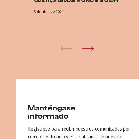
Justiça Global à ONU e à CIDH
e
3 de abril de 2024
22 
Manténgase
informado
Regístrese para recibir nuestros comunicados por
correo electrónico y estar al tanto de nuestras