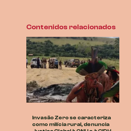
Contenidos relacionados
Invasão Zero se caracteriza
Co
como milícia rural, denuncia
vi