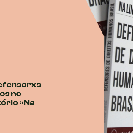
 defensorxs
os no
tório «Na