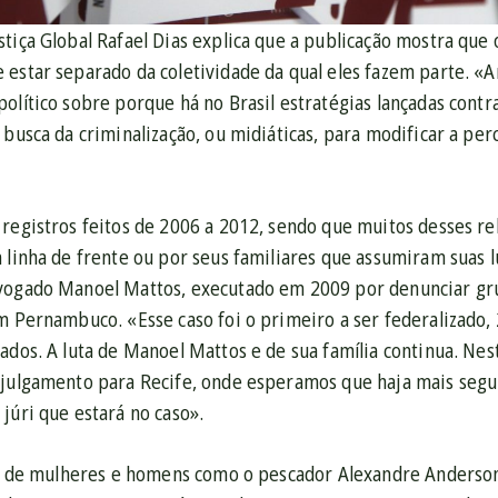
tiça Global Rafael Dias explica que a publicação mostra que
 estar separado da coletividade da qual eles fazem parte. «
olítico sobre porque há no Brasil estratégias lançadas cont
 busca da criminalização, ou midiáticas, para modificar a per
 registros feitos de 2006 a 2012, sendo que muitos desses re
 linha de frente ou por seus familiares que assumiram suas 
vogado Manoel Mattos, executado em 2009 por denunciar gr
om Pernambuco. «Esse caso foi o primeiro a ser federalizado
gados. A luta de Manoel Mattos e de sua família continua. N
 julgamento para Recife, onde esperamos que haja mais segu
júri que estará no caso».
ias de mulheres e homens como o pescador Alexandre Anderson