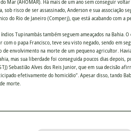
do Mar (AHOMAR). Há mais de um ano sem conseguir voltar 
, sob risco de ser assassinado, Anderson e sua associação se
co do Rio de Janeiro (Comperj), que está acabando com a pe
índios Tupinambás também seguem ameaçados na Bahia. O ca
r com o papa Francisco, teve seu visto negado, sendo em seg
ão de envolvimento na morte de um pequeno agricultor. Havia 
Bahia, mas sua liberdade foi conseguida poucos dias depois, 
(STJ) Sebastião Alves dos Reis Junior, que em sua decisão afi
ticipado efetivamente do homicídio”. Apesar disso, tando B
de morte.