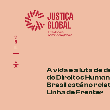
MENÚ
A vida e a luta de
de Direitos Human
Brasil está no rela
Linha de Frente»