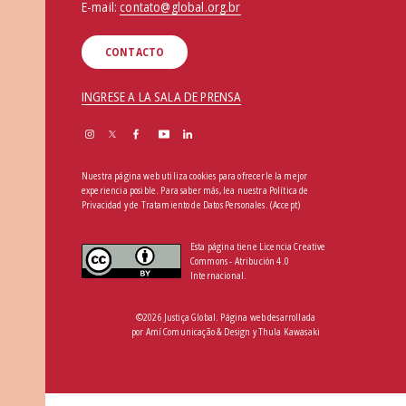
E-mail:
contato@global.org.br
CONTACTO
INGRESE A LA SALA DE PRENSA
Nuestra página web utiliza cookies para ofrecerle la mejor
experiencia posible. Para saber más, lea nuestra
Política de
Privacidad y de Tratamiento de Datos Personales
.
(Accept)
Esta página tiene Licencia Creative
Commons - Atribución 4.0
Internacional.
©2026 Justiça Global. Página web desarrollada
por
Amí Comunicação & Design
y
Thula Kawasaki