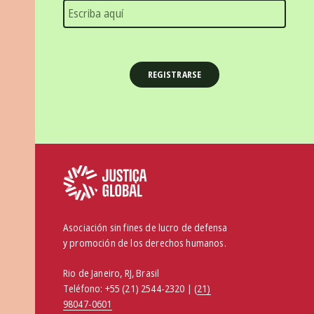
Asociación sin fines de lucro de defensa
y promoción de los derechos humanos.
Rio de Janeiro, RJ, Brasil
Teléfono:
+55 (21) 2544-2320 | (
21)
98047-0601