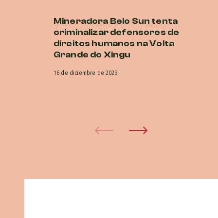
Mineradora Belo Sun tenta
E
criminalizar defensores de
d
direitos humanos na Volta
no
Grande do Xingu
a
in
16 de diciembre de 2023
in
d
15 