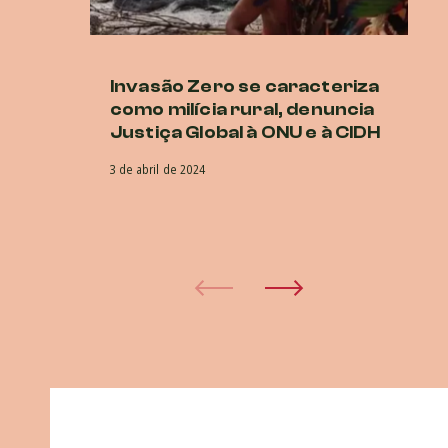
Invasão Zero se caracteriza
Co
como milícia rural, denuncia
vi
Justiça Global à ONU e à CIDH
e
3 de abril de 2024
22 