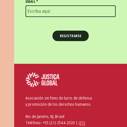
EMAIL
*
Asociación sin fines de lucro de defensa
y promoción de los derechos humanos.
Rio de Janeiro, RJ, Brasil
Teléfono:
+55 (21) 2544-2320 | (
21)