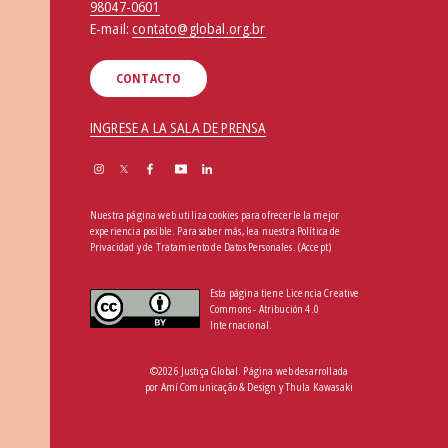
98047-0601
E-mail:
contato@global.org.br
CONTACTO
INGRESE A LA SALA DE PRENSA
Nuestra página web utiliza cookies para ofrecerle la mejor
experiencia posible. Para saber más, lea nuestra
Política de
Privacidad y de Tratamiento de Datos Personales
.
(Accept)
Esta página tiene Licencia Creative
Commons - Atribución 4.0
Internacional.
©2026 Justiça Global. Página web desarrollada
por
Amí Comunicação & Design
y
Thula Kawasaki