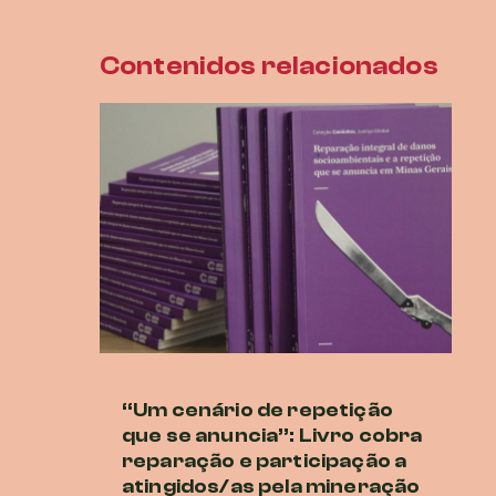
Contenidos relacionados
“Um cenário de repetição
Lu
que se anuncia”: Livro cobra
at
reparação e participação a
27 
atingidos/as pela mineração