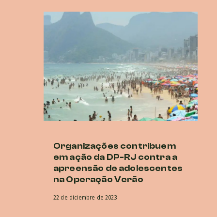
Organizações contribuem
A
em ação da DP-RJ contra a
q
apreensão de adolescentes
a 
na Operação Verão
a
22 de diciembre de 2023
23 