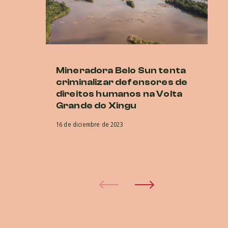
Mineradora Belo Sun tenta
E
criminalizar defensores de
d
direitos humanos na Volta
no
Grande do Xingu
a
in
16 de diciembre de 2023
in
d
15 