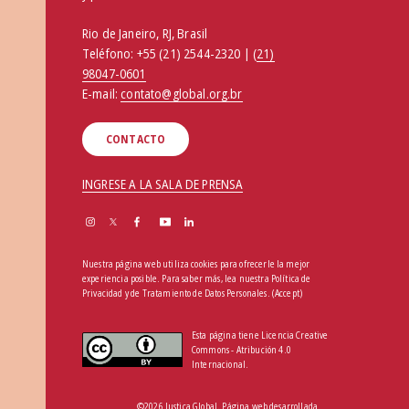
Rio de Janeiro, RJ, Brasil
Teléfono:
+55 (21) 2544-2320 | (
21)
98047-0601
E-mail:
contato@global.org.br
CONTACTO
INGRESE A LA SALA DE PRENSA
Nuestra página web utiliza cookies para ofrecerle la mejor
experiencia posible. Para saber más, lea nuestra
Política de
Privacidad y de Tratamiento de Datos Personales
.
(Accept)
Esta página tiene Licencia Creative
Commons - Atribución 4.0
Internacional.
©2026 Justiça Global. Página web desarrollada