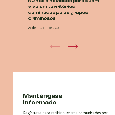
RJ não é novidade para quem
E
vive em territórios
O
dominados pelos grupos
co
criminosos
na
26 de octubre de 2023
5 d
Manténgase
informado
Regístrese para recibir nuestros comunicados por