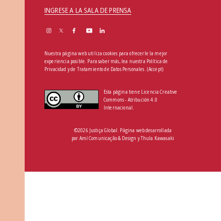
INGRESE A LA SALA DE PRENSA
Nuestra página web utiliza cookies para ofrecerle la mejor
experiencia posible. Para saber más, lea nuestra
Política de
Privacidad y de Tratamiento de Datos Personales
.
(Accept)
Esta página tiene Licencia Creative
Commons - Atribución 4.0
Internacional.
©2026 Justiça Global. Página web desarrollada
por
Amí Comunicação & Design
y
Thula Kawasaki