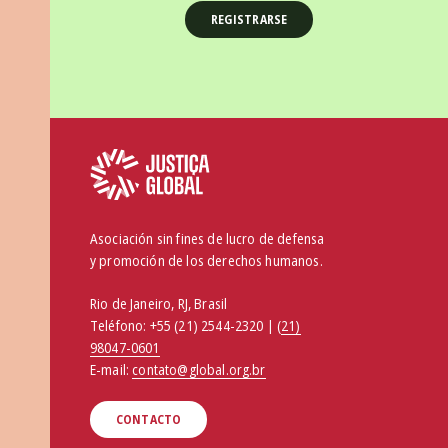
Asociación sin fines de lucro de defensa
y promoción de los derechos humanos.
Rio de Janeiro, RJ, Brasil
Teléfono:
+55 (21) 2544-2320 | (
21)
98047-0601
E-mail:
contato@global.org.br
CONTACTO