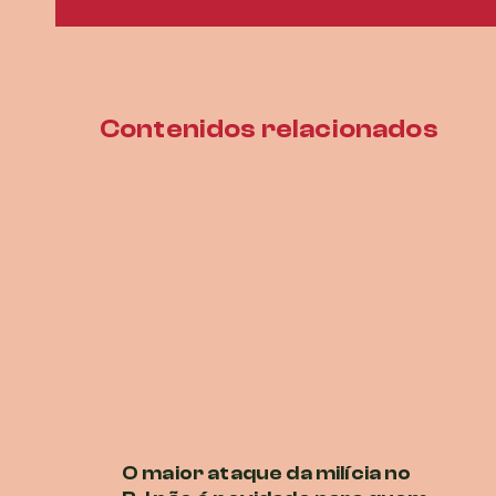
Contenidos relacionados
O maior ataque da milícia no
P