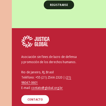
Asociación sin fines de lucro de defensa
y promoción de los derechos humanos.
Rio de Janeiro, RJ, Brasil
Teléfono:
+55 (21) 2544-2320 | (
21)
98047-0601
E-mail:
contato@global.org.br
CONTACTO