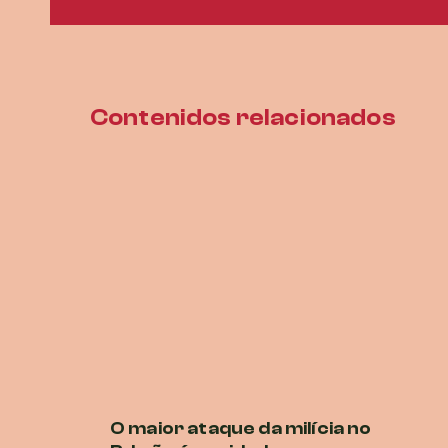
Contenidos relacionados
O maior ataque da milícia no
P