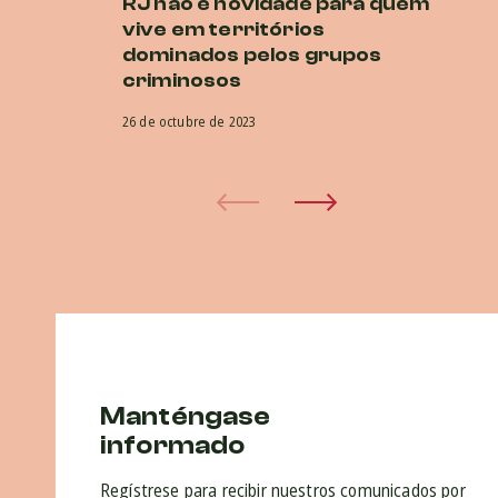
RJ não é novidade para quem
E
vive em territórios
O
dominados pelos grupos
co
criminosos
na
26 de octubre de 2023
5 d
Manténgase
informado
Regístrese para recibir nuestros comunicados por