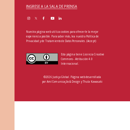
INGRESE A LA SALA DE PRENSA
Nuestra página web utiliza cookies para ofrecerle la mejor
experiencia posible. Para saber más, lea nuestra
Política de
Privacidad y de Tratamiento de Datos Personales
.
(Accept)
Esta página tiene Licencia Creative
Commons - Atribución 4.0
Internacional.
©2026 Justiça Global. Página web desarrollada
por
Amí Comunicação & Design
y
Thula Kawasaki