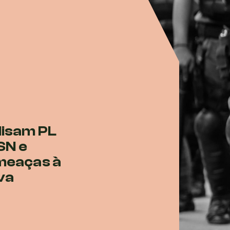
lisam PL
SN e
meaças à
va