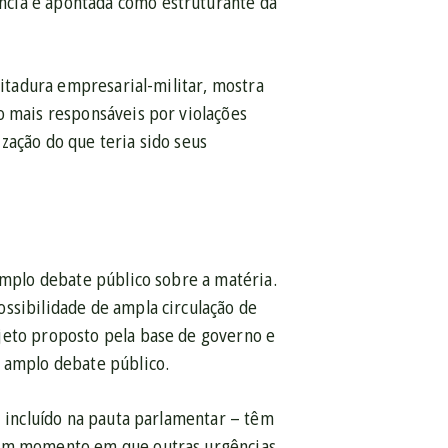
ncia é apontada como estruturante da
ditadura empresarial-militar, mostra
o mais responsáveis por violações
zação do que teria sido seus
amplo debate público sobre a matéria.
ssibilidade de ampla circulação de
jeto proposto pela base de governo e
e amplo debate público.
i incluído na pauta parlamentar – têm
, em momento em que outras urgências