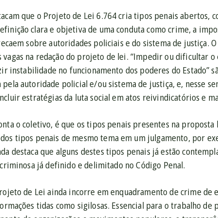
acam que o Projeto de Lei 6.764 cria tipos penais abertos, c
finição clara e objetiva de uma conduta como crime, a impo
 recaem sobre autoridades policiais e do sistema de justiça.
vagas na redação do projeto de lei. “Impedir ou dificultar 
uzir instabilidade no funcionamento dos poderes do Estado” s
pela autoridade policial e/ou sistema de justiça, e, nesse s
cluir estratégias da luta social em atos reivindicatórios e m
onta o coletivo, é que os tipos penais presentes na proposta
 dos tipos penais de mesmo tema em um julgamento, por ex
da destaca que alguns destes tipos penais já estão contempl
 criminosa já definido e delimitado no Código Penal.
Projeto de Lei ainda incorre em enquadramento de crime de 
formações tidas como sigilosas. Essencial para o trabalho de 