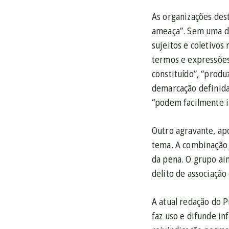
As organizações dest
ameaça”. Sem uma de
sujeitos e coletivos
termos e expressões 
constituído”, “prod
demarcação definida 
“podem facilmente in
Outro agravante, ap
tema. A combinação
da pena. O grupo ain
delito de associação
A atual redação do 
faz uso e difunde in