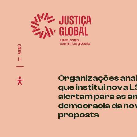
MENÚ
Organizações ana
que institui nova L
alertam para as a
democracia da no
proposta