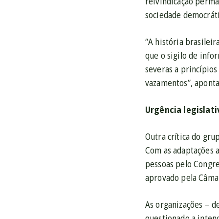
reivindicação perma
sociedade democráti
“A história brasilei
que o sigilo de inf
severas a princípios
vazamentos”, aponta
Urgência legislati
Outra crítica do gru
Com as adaptações a
pessoas pelo Congre
aprovado pela Câmar
As organizações – de
questionado a inten