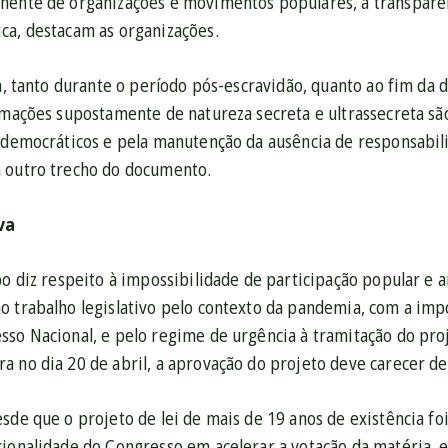
nente de organizações e movimentos populares, a transparê
ca, destacam as organizações.
ra, tanto durante o período pós-escravidão, quanto ao fim da 
ormações supostamente de natureza secreta e ultrassecreta sã
 democráticos e pela manutenção da ausência de responsabili
 outro trecho do documento.
va
po diz respeito à impossibilidade de participação popular e 
o trabalho legislativo pelo contexto da pandemia, com a impo
sso Nacional, e pelo regime de urgência à tramitação do pro
a no dia 20 de abril, a aprovação do projeto deve carecer d
sde que o projeto de lei de mais de 19 anos de existência fo
cionalidade do Congresso em acelerar a votação da matéria