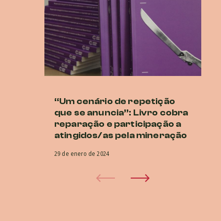
“Um cenário de repetição
Lu
que se anuncia”: Livro cobra
at
reparação e participação a
27 
atingidos/as pela mineração
29 de enero de 2024