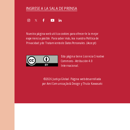
INGRESE A LA SALA DE PRENSA
Nuestra página web utiliza cookies para ofrecerle la mejor
experiencia posible. Para saber más, lea nuestra
Política de
Privacidad y de Tratamiento de Datos Personales
.
(Accept)
Esta página tiene Licencia Creative
Commons - Atribución 4.0
Internacional.
©2026 Justiça Global. Página web desarrollada
por
Amí Comunicação & Design
y
Thula Kawasaki