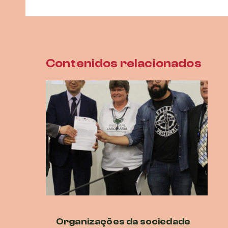
Contenidos relacionados
Organizações da sociedade
Di