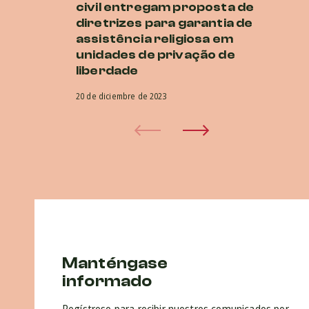
civil entregam proposta de
ur
diretrizes para garantia de
cr
assistência religiosa em
r
unidades de privação de
20 
liberdade
20 de diciembre de 2023
Manténgase
informado