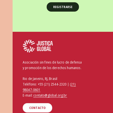
Asociación sin fines de lucro de defensa
y promoción de los derechos humanos.
Rio de Janeiro, RJ, Brasil
Teléfono:
+55 (21) 2544-2320 | (
21)
98047-0601
E-mail:
contato@global.org.br
CONTACTO