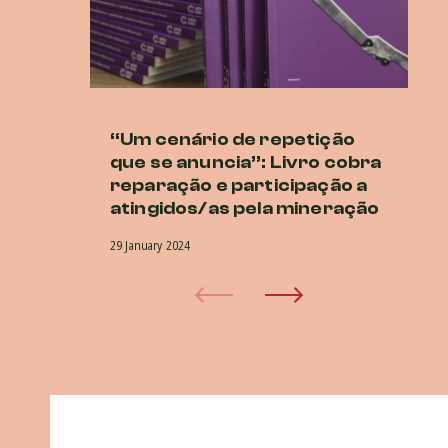
“Um cenário de repetição
Lu
que se anuncia”: Livro cobra
at
reparação e participação a
27 
atingidos/as pela mineração
29 January 2024