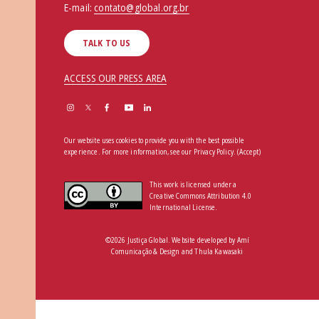
E-mail:
contato@global.org.br
TALK TO US
ACCESS OUR PRESS AREA
Our website uses cookies to provide you with the best possible
experience. For more information, see our
Privacy Policy
.
(Accept)
This work is licensed under a
Creative Commons Attribution 4.0
International License.
©2026 Justiça Global. Website developed by
Amí
Comunicação & Design
and
Thula Kawasaki