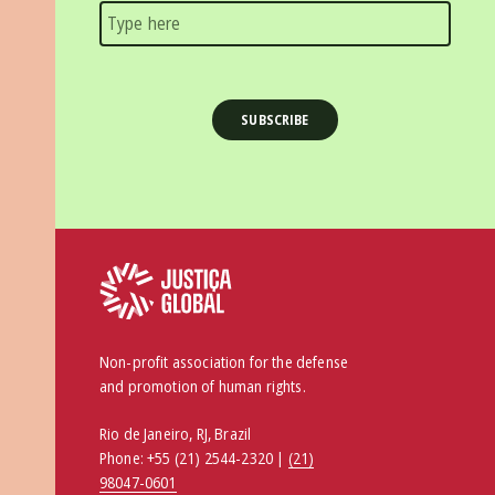
Non-profit association for the defense
and promotion of human rights.
Rio de Janeiro, RJ, Brazil
Phone:
+55 (21) 2544-2320 |
(21)
98047-0601