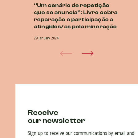
“Um cenário de repetição
Lu
que se anuncia”: Livro cobra
at
reparação e participação a
27 
atingidos/as pela mineração
29 January 2024
Receive
our newsletter
Sign up to receive our communications by email and