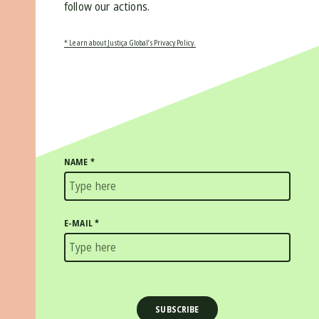
follow our actions.
* Learn about Justiça Global’s Privacy Policy.
NAME
*
E-MAIL
*