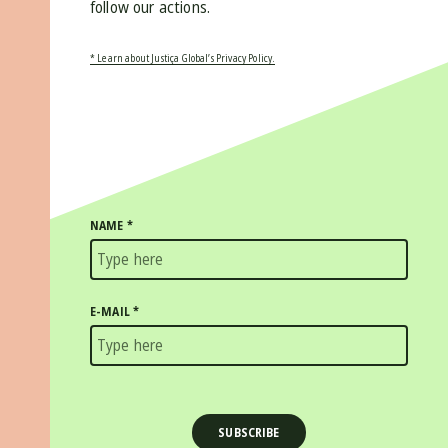
follow our actions.
* Learn about Justiça Global’s Privacy Policy.
NAME
*
E-MAIL
*