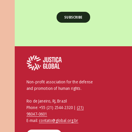
Non-profit association for the defense
and promotion of human rights.
Rio de Janeiro, RJ, Brazil
Phone:
+55 (21) 2544-2320 |
(21)
98047-0601
E-mail:
contato@global.org.br