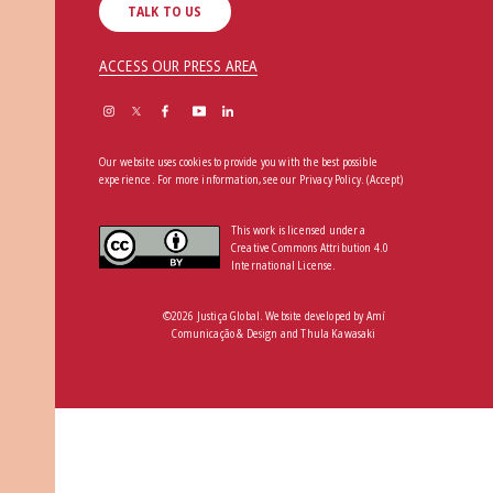
TALK TO US
ACCESS OUR PRESS AREA
Our website uses cookies to provide you with the best possible
experience. For more information, see our
Privacy Policy
.
(Accept)
This work is licensed under a
Creative Commons Attribution 4.0
International License.
©2026 Justiça Global. Website developed by
Amí
Comunicação & Design
and
Thula Kawasaki