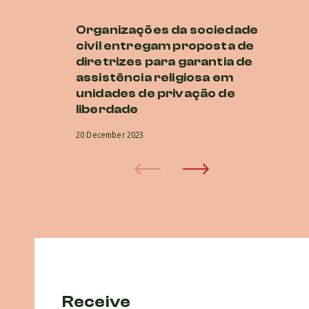
Organizações da sociedade
Di
civil entregam proposta de
ur
diretrizes para garantia de
cr
assistência religiosa em
r
unidades de privação de
20 
liberdade
20 December 2023
Receive