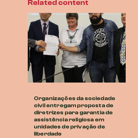
Related content
Organizações da sociedade
Di
civil entregam proposta de
ur
diretrizes para garantia de
cr
assistência religiosa em
r
unidades de privação de
20 
liberdade