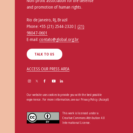
Non-profit association for the defense
and promotion of human rights.
Rio de Janeiro, RJ, Brazil
Phone:
+55 (21) 2544-2320 |
(21)
98047-0601
E-mail:
contato@global.org.br
TALK TO US
ACCESS OUR PRESS AREA
Our website uses cookies to provide you with the best possible
experience. For more information, see our
Privacy Policy
.
(Accept)
This work is licensed under a
Creative Commons Attribution 4.0
International License.