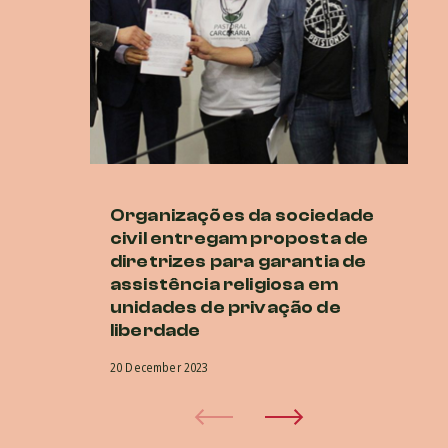
Organizações da sociedade
Di
civil entregam proposta de
ur
diretrizes para garantia de
cr
assistência religiosa em
r
unidades de privação de
20 
liberdade
20 December 2023