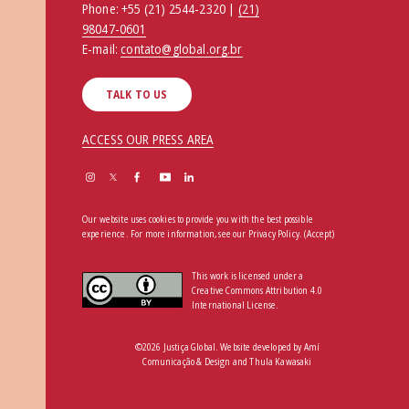
Phone:
+55 (21) 2544-2320 |
(21)
98047-0601
E-mail:
contato@global.org.br
TALK TO US
ACCESS OUR PRESS AREA
Our website uses cookies to provide you with the best possible
experience. For more information, see our
Privacy Policy
.
(Accept)
This work is licensed under a
Creative Commons Attribution 4.0
International License.
©2026 Justiça Global. Website developed by
Amí
Comunicação & Design
and
Thula Kawasaki