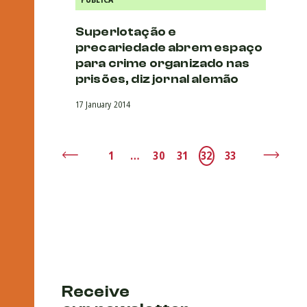
Superlotação e
precariedade abrem espaço
para crime organizado nas
prisões, diz jornal alemão
17 January 2014
1
…
30
31
32
33
Receive