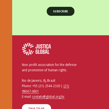
Non-profit association for the defense
and promotion of human rights.
Rio de Janeiro, RJ, Brazil
Phone:
+55 (21) 2544-2320 |
(21)
98047-0601
E-mail:
contato@global.org.br
TALK TO US